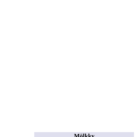
Mölkky