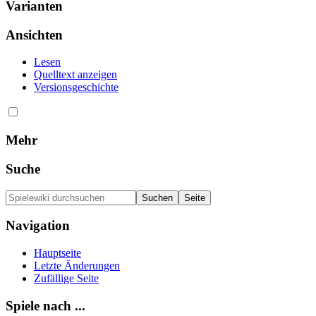
Varianten
Ansichten
Lesen
Quelltext anzeigen
Versionsgeschichte
Mehr
Suche
Navigation
Hauptseite
Letzte Änderungen
Zufällige Seite
Spiele nach ...