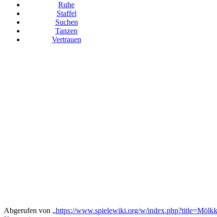
Ruhe
Staffel
Suchen
Tanzen
Vertrauen
Abgerufen von „
https://www.spielewiki.org/w/index.php?title=Möl