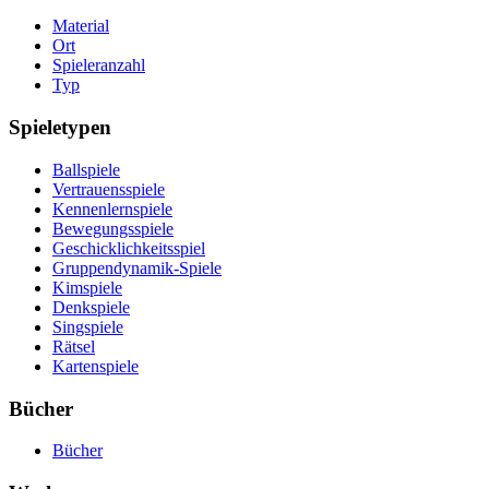
Material
Ort
Spieleranzahl
Typ
Spieletypen
Ballspiele
Vertrauensspiele
Kennenlernspiele
Bewegungsspiele
Geschicklichkeitsspiel
Gruppendynamik-Spiele
Kimspiele
Denkspiele
Singspiele
Rätsel
Kartenspiele
Bücher
Bücher