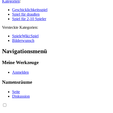
Kategorien
:
Geschicklichkeitsspiel
Spiel für draußen
Spiel für 2-10 Spieler
Versteckte Kategorien:
SpieleWiki:Spiel
Bilderwunsch
Navigationsmenü
Meine Werkzeuge
Anmelden
Namensräume
Seite
Diskussion