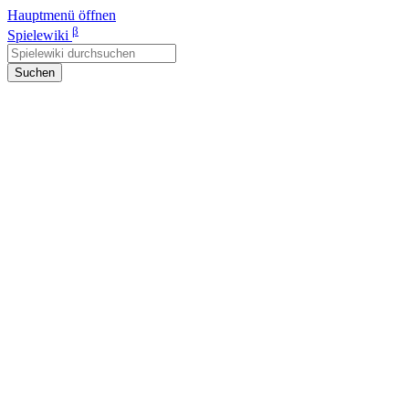
Hauptmenü öffnen
β
Spielewiki
Suchen