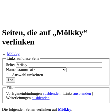
Seiten, die auf „Mölkky“
verlinken
←
Mölkky
Links auf diese Seite
Seite:
Namensraum:
Auswahl umkehren
Filter
Vorlageneinbindungen
ausblenden
| Links
ausblenden
|
Weiterleitungen
ausblenden
Die folgenden Seiten verlinken auf
Mölkky
: