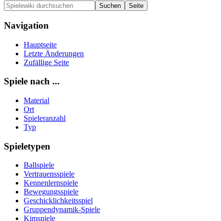
Navigation
Hauptseite
Letzte Änderungen
Zufällige Seite
Spiele nach ...
Material
Ort
Spieleranzahl
Typ
Spieletypen
Ballspiele
Vertrauensspiele
Kennenlernspiele
Bewegungsspiele
Geschicklichkeitsspiel
Gruppendynamik-Spiele
Kimspiele