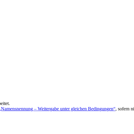
eitet.
 „Namensnennung – Weitergabe unter gleichen Bedingungen“
, sofern 