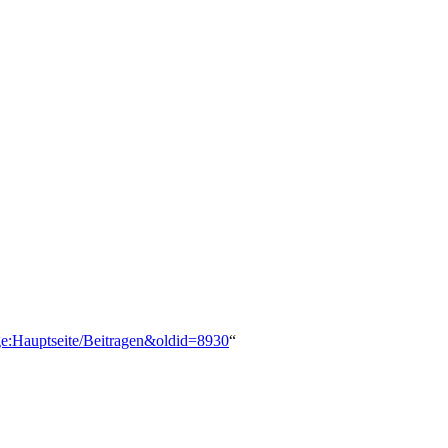
age:Hauptseite/Beitragen&oldid=8930
“