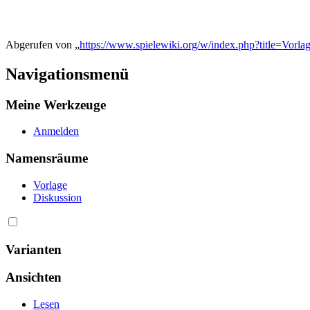
Abgerufen von „
https://www.spielewiki.org/w/index.php?title=Vorla
Navigationsmenü
Meine Werkzeuge
Anmelden
Namensräume
Vorlage
Diskussion
Varianten
Ansichten
Lesen