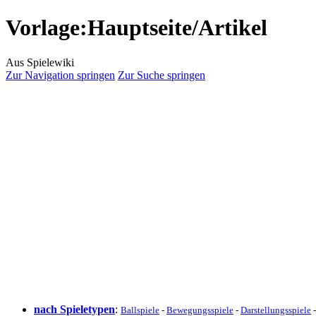
Vorlage:Hauptseite/Artikel
Aus Spielewiki
Zur Navigation springen
Zur Suche springen
nach Spieletypen
:
Ballspiele
-
Bewegungsspiele
-
Darstellungsspiele