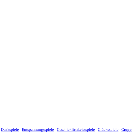
-
Denkspiele
-
Entspannungsspiele
-
Geschicklichkeitsspiele
-
Glücksspiele
-
Grupp