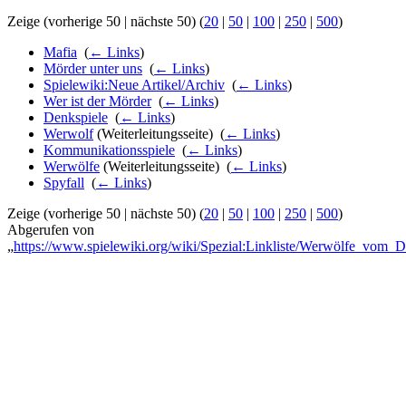
Zeige (vorherige 50 | nächste 50) (
20
|
50
|
100
|
250
|
500
)
Mafia
‎
(
← Links
)
Mörder unter uns
‎
(
← Links
)
Spielewiki:Neue Artikel/Archiv
‎
(
← Links
)
Wer ist der Mörder
‎
(
← Links
)
Denkspiele
‎
(
← Links
)
Werwolf
(Weiterleitungsseite) ‎
(
← Links
)
Kommunikationsspiele
‎
(
← Links
)
Werwölfe
(Weiterleitungsseite) ‎
(
← Links
)
Spyfall
‎
(
← Links
)
Zeige (vorherige 50 | nächste 50) (
20
|
50
|
100
|
250
|
500
)
Abgerufen von
„
https://www.spielewiki.org/wiki/Spezial:Linkliste/Werwölfe_vom_