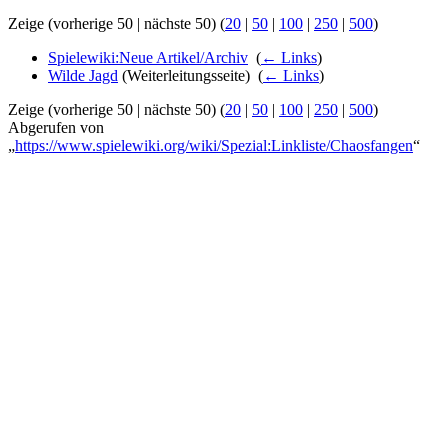
Zeige (vorherige 50 | nächste 50) (
20
|
50
|
100
|
250
|
500
)
Spielewiki:Neue Artikel/Archiv
‎
(
← Links
)
Wilde Jagd
(Weiterleitungsseite) ‎
(
← Links
)
Zeige (vorherige 50 | nächste 50) (
20
|
50
|
100
|
250
|
500
)
Abgerufen von
„
https://www.spielewiki.org/wiki/Spezial:Linkliste/Chaosfangen
“