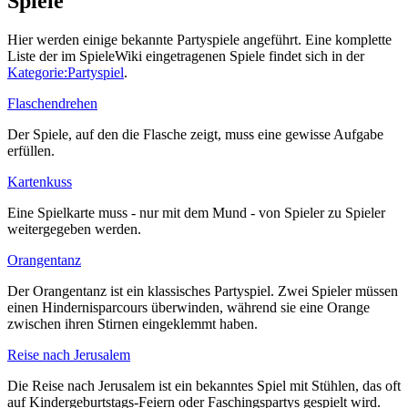
Spiele
Hier werden einige bekannte Partyspiele angeführt. Eine komplette
Liste der im SpieleWiki eingetragenen Spiele findet sich in der
Kategorie:Partyspiel
.
Flaschendrehen
Der Spiele, auf den die Flasche zeigt, muss eine gewisse Aufgabe
erfüllen.
Kartenkuss
Eine Spielkarte muss - nur mit dem Mund - von Spieler zu Spieler
weitergegeben werden.
Orangentanz
Der Orangentanz ist ein klassisches Partyspiel. Zwei Spieler müssen
einen Hindernisparcours überwinden, während sie eine Orange
zwischen ihren Stirnen eingeklemmt haben.
Reise nach Jerusalem
Die Reise nach Jerusalem ist ein bekanntes Spiel mit Stühlen, das oft
auf Kindergeburtstags-Feiern oder Faschingspartys gespielt wird.