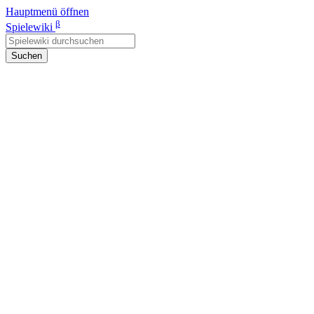
Hauptmenü öffnen
β
Spielewiki
Suchen