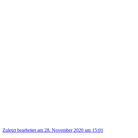
Zuletzt bearbeitet am 28. November 2020 um 15:01