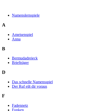
Namenslernspiele
A
Ameisenspiel
Anna
B
Bermudadreieck
Briefträger
D
Das schnelle Namensspiel
Der Ruf eilt dir voraus
F
Fadennetz
Funken