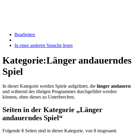
Bearbeiten
In einer anderen Sprache lesen
Kategorie:Länger andauerndes
Spiel
In dieser Kategorie werden Spiele aufgelistet, die
länger andauern
und während des übrigen Programmes durchgeführt werden
können, ohne dieses zu Unterbrechen.
Seiten in der Kategorie „Länger
andauerndes Spiel“
Folgende 8 Seiten sind in dieser Kategorie, von 8 insgesamt.