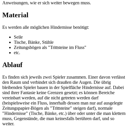
Anweisungen, wie er sich weiter bewegen muss.
Material
Es werden alle möglichen Hindernisse benötigt:
Seile
Tische, Bänke, Stühle
Zeitungsbögen als "Trittsteine im Fluss"
etc.
Ablauf
Es finden sich jeweils zwei Spieler zusammen. Einer davon verlässt
den Raum und verbindet sich draußen die Augen. Die übrig
bleibenden Spieler bauen in der Spielfläche Hindernisse auf. Dabei
sind ihrer Fantasie keine Grenzen gesetzt; es können Bereiche
vereinbart werden, auf die nicht getreten werden darf
(beispielsweise ein Fluss, innerhalb dessen man nur auf ausgelegte
Zeitungspapier-Bögen als "Trittsteine" steigen darf), normale
"Hindernisse" (Tische, Bänke, etc.) über oder unter die man klettern
muss, Gegenstände, die man keinesfalls berühren darf, und so
weiter.