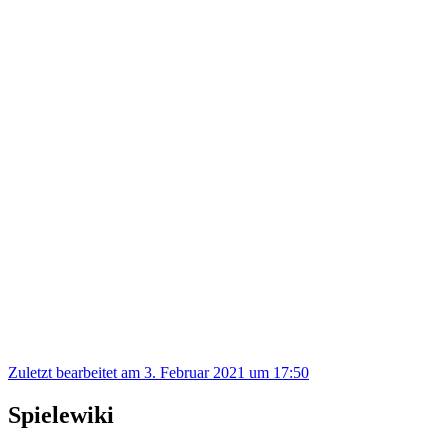
Zuletzt bearbeitet am 3. Februar 2021 um 17:50
Spielewiki