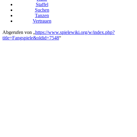
Staffel
Suchen
Tanzen
Vertrauen
Abgerufen von „
https://www.spielewiki.org/w/index.php?
title=Fangspiele&oldid=7548
“