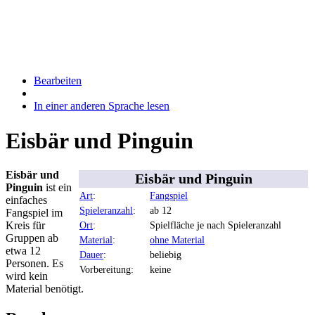
Bearbeiten
In einer anderen Sprache lesen
Eisbär und Pinguin
Eisbär und
Eisbär und Pinguin
Pinguin
ist ein
Art
:
Fangspiel
einfaches
Spieleranzahl
:
ab 12
Fangspiel im
Kreis für
Ort
:
Spielfläche je nach Spieleranzahl
Gruppen ab
Material
:
ohne Material
etwa 12
Dauer
:
beliebig
Personen. Es
Vorbereitung:
keine
wird kein
Material benötigt.